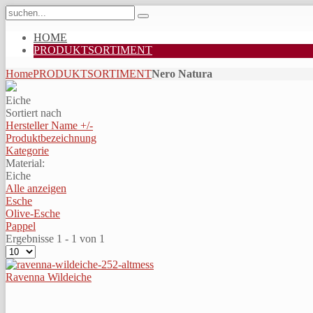
HOME
PRODUKTSORTIMENT
Home
PRODUKTSORTIMENT
Nero Natura
Eiche
Sortiert nach
Hersteller Name +/-
Produktbezeichnung
Kategorie
Material:
Eiche
Alle anzeigen
Esche
Olive-Esche
Pappel
Ergebnisse 1 - 1 von 1
Ravenna Wildeiche